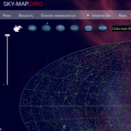
SKY-MAP.
ORG
Home
Baþlangýç
Evrende yaþayabilmek için
Inhabited Sky
News
@
19 06