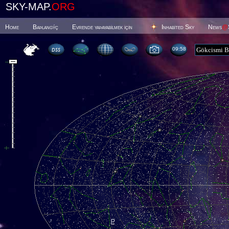
SKY-MAP.
ORG
Home
Baþlangýç
Evrende yaþayabilmek için
Inhabited Sky
News
@
09 58