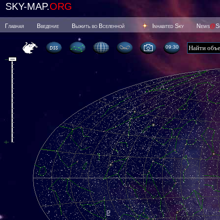
SKY-MAP.
ORG
Главная
Введение
Выжить во Вселенной
Inhabited Sky
News
@
S
09 30