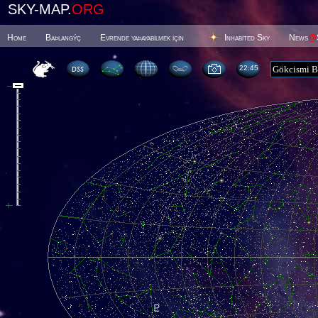
SKY-MAP.
ORG
Home
Baþlangýç
Evrende yaþayabilmek için
Inhabited Sky
News
@
22 45