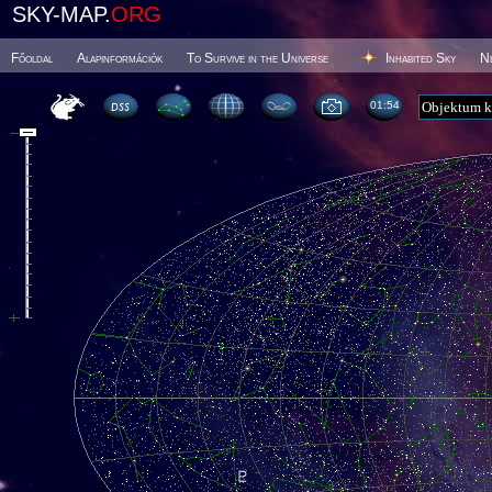
SKY-MAP.
ORG
Főoldal
Alapinformációk
To Survive in the Universe
Inhabited Sky
N
01 54