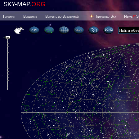
SKY-MAP.
ORG
Главная
Введение
Выжить во Вселенной
Inhabited Sky
News
@
S
10 42