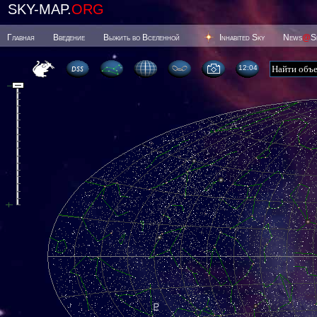
SKY-MAP.
ORG
Главная
Введение
Выжить во Вселенной
Inhabited Sky
News
@
S
12 04