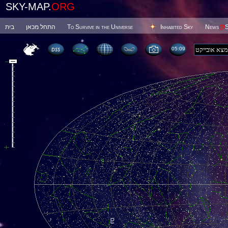
SKY-MAP.
ORG
בית
התחל מכאן
To Survive in the Universe
Inhabited Sky
News
@
S
05 09